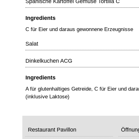
Spanische Kartoffel Gemüse Tortilla C
Ingredients
C für Eier und daraus gewonnene Erzeugnisse
Salat
Dinkelkuchen ACG
Ingredients
A für glutenhaltiges Getreide, C für Eier und d
(inklusive Laktose)
Restaurant Pavillon
Öffnun