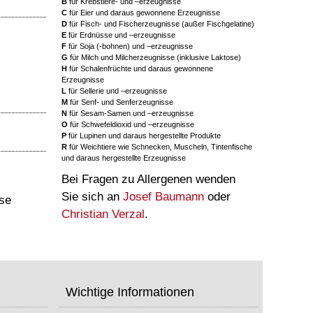
B
für Krebstiere- und –erzeugnisse
C
für Eier und daraus gewonnene Erzeugnisse
D
für Fisch- und Fischerzeugnisse (außer Fischgelatine)
E
für Erdnüsse und –erzeugnisse
F
für Soja (-bohnen) und –erzeugnisse
G
für Milch und Milcherzeugnisse (inklusive Laktose)
H
für Schalenfrüchte und daraus gewonnene
Erzeugnisse
L
für Sellerie und –erzeugnisse
M
für Senf- und Senferzeugnisse
N
für Sesam-Samen und –erzeugnisse
O
für Schwefeldioxid und –erzeugnisse
P
für Lupinen und daraus hergestellte Produkte
R
für Weichtiere wie Schnecken, Muscheln, Tintenfische
und daraus hergestellte Erzeugnisse
Bei Fragen zu Allergenen wenden
Sie sich an
Josef Baumann
oder
sse
Christian Verzal
.
Wichtige Informationen